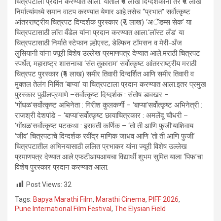
चित्रपटाला प्रदान करण्यात आला. यातील ₹५ लाख दिग्दर्शकांना तर ₹५ लाख
निर्मात्यांमध्ये समान वाटप करण्यात येणार आहे.तसेच “प्रभात” सर्वोत्कृष्ट
आंतरराष्ट्रीय चित्रपट दिग्दर्शक पुरस्कार (₹५ लाख) ‘अॅडम्स सेक’ या
चित्रपटासाठी लॉरा वँडेल यांना प्रदान करण्यात आला.‘लॉस्ट लँड’ या
चित्रपटासाठी निर्माते स्टेफान ल्होएस्ट, डेल्फिन टॉमसन व मेरी-अँज
लुसियानी यांना ज्यूरी विशेष उल्लेख प्रमाणपत्र देण्यात आले.मराठी चित्रपट
स्पर्धेत, महाराष्ट्र शासनाचा ‘संत तुकाराम’ सर्वोत्कृष्ट आंतरराष्ट्रीय मराठी
चित्रपट पुरस्कार (₹५ लाख) समीर तिवारी दिग्दर्शित आणि समीर तिवारी व
मुक्तल तेलंग निर्मित ‘बाप्या’ या चित्रपटाला प्रदान करण्यात आला.इतर प्रमुख
पुरस्कार पुढीलप्रमाणे –सर्वोत्कृष्ट दिग्दर्शक : संतोष डावखर –
‘गोंधळ’सर्वोत्कृष्ट अभिनेता : गिरीश कुलकर्णी – ‘बाप्या’सर्वोत्कृष्ट अभिनेत्री :
राजश्री देशपांडे – ‘बाप्या’सर्वोत्कृष्ट छायाचित्रकार : अमलेंदू चौधरी –
‘गोंधळ’सर्वोत्कृष्ट पटकथा : इरावती कर्णिक – ‘तो ती आणि फुजी’याशिवाय
‘जीव’ चित्रपटाचे दिग्दर्शक रवींद्र माणिक जाधव आणि ‘तो ती आणि फुजी’
चित्रपटातील अभिनयासाठी ललित प्रभाकर यांना ज्यूरी विशेष उल्लेख
प्रमाणपत्र देण्यात आले.एफटीआयआयचा विद्यार्थी शुभम सुमित याला ‘पिफ’चा
विशेष पुरस्कार प्रदान करण्यात आला.
Post Views:
32
Tags:
Bapya Marathi Film
,
Marathi Cinema
,
PIFF 2026
,
Pune International Film Festival
,
The Elysian Field