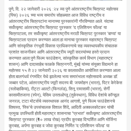
पुणे, दि. २२ जानेवारी २०२६ :२४ व्या पुणे आंतरराष्ट्रीय चित्रपट महोत्सव
(पिफ) २०२६ च्या भव्य समारोप सोहळ्यात आज विविध राष्ट्रीय व
आंतरराष्ट्रीय चित्रपटांना मानाच्या पुरस्कारांनी गौरविण्यात आले. यंदाचा
सर्वोत्कृष्ट आंतरराष्ट्रीय चित्रपट पुरस्कार ‘द एलिशियन फील्ड’ या
चित्रपटाला, तर सर्वोत्कृष्ट आंतरराष्ट्रीय मराठी चित्रपट पुरस्कार ‘बाप्या’ या
चित्रपटाला प्रदान करण्यात आला.हा मानाचा पुरस्कार महाराष्ट्र चित्रपट
आणि सांस्कृतिक रंगभूमी विकास प्राधिकरणाचे सह व्यवस्थापकीय संचालक
प्रशांत साजनीकर आणि आंतरराष्ट्रीय ज्यूरी सदस्यांच्या हस्ते प्रदान
करण्यात आला.पुणे फिल्म फाउंडेशन, सांस्कृतिक कार्य विभाग (महाराष्ट्र
शासन) आणि दादासाहेब फाळके चित्रनगरी, मुंबई यांच्या संयुक्त विद्यमाने हा
महोत्सव १५ ते २२ जानेवारी २०२६ या कालावधीत आयोजित करण्यात आला
होता.बालगंधर्व रंगमंदिर येथे झालेल्या भव्य समारंभाला महोत्सवाचे अध्यक्ष डॉ.
जब्बार पटेल, आंतरराष्ट्रीय ज्यूरी सदस्य बी. जयमोहन (भारत), पिटर केरेकेस
(स्लोव्हाकिया), रीट्टा आल्टो (फिनलंड), सिनू रामासामी (भारत), सेर्गी
कासामीतजाना (स्पेन), येसिम उस्ताओग्लू (तुर्कस्थान), विविध देशांचे कॉन्सूल
जनरल, टाटा मोटर्सचे व्यवस्थापक आनंद आगाशे, पुणे फिल्म फाउंडेशनचे
विश्वस्त, ‘पिफ’चे उपसंचालक विशाल शिंदे, आदिती अक्कलकोटकर यांची
प्रमुख उपस्थिती होती.महाराष्ट्र शासनाचा “प्रभात” सर्वोत्कृष्ट आंतरराष्ट्रीय
चित्रपट पुरस्कार (₹१० लाख रोख) प्रदीप कुरबाह दिग्दर्शित आणि मोर्जिना
कुरबाह, अर्पणा कुरबाह व जोवा कुरबाह निर्मित ‘द एलिशियन फील्ड’ या