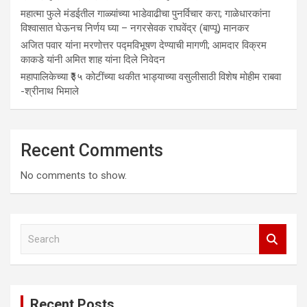
महात्मा फुले मंडईतील गाळ्यांच्या भाडेवाढीचा पुनर्विचार करा; गाळेधारकांना
विश्वासात घेऊनच निर्णय घ्या – नगरसेवक राघवेंद्र (बाप्पू) मानकर
अजित पवार यांना मरणोत्तर पद्मविभूषण देण्याची मागणी; आमदार विक्रम
काकडे यांनी अमित शाह यांना दिले निवेदन
महापालिकेच्या ₹३५ कोटींच्या थकीत भाड्याच्या वसुलीसाठी विशेष मोहीम राबवा
-श्रीनाथ भिमाले
Recent Comments
No comments to show.
S
e
a
r
c
Recent Posts
h