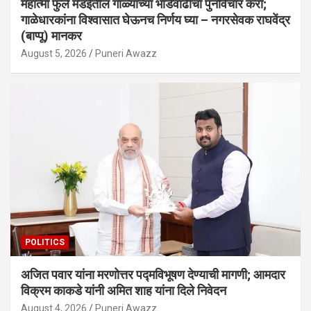
महात्मा फुले मंडईतील गाळ्यांच्या भाडेवाढीचा पुनर्विचार करा;
गाळेधारकांना विश्वासात घेऊनच निर्णय घ्या – नगरसेवक राघवेंद्र
(बाप्पू) मानकर
August 5, 2026
Puneri Awazz
POLITICS
अजित पवार यांना मरणोत्तर पद्मविभूषण देण्याची मागणी; आमदार
विक्रम काकडे यांनी अमित शाह यांना दिले निवेदन
August 4, 2026
Puneri Awazz