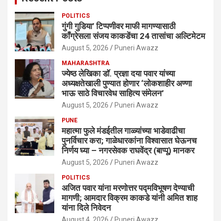
POLITICS
गुंगी गुडिया’ टिप्पणीवर माफी मागण्यासाठी
काँग्रेसला संजय काकडेंचा 24 तासांचा अल्टिमेटम
August 5, 2026
Puneri Awazz
MAHARASHTRA
ज्येष्ठ लेखिका डॉ. प्रज्ञा दया पवार यांच्या
अध्यक्षतेखाली पुण्यात होणार ‘लोकशाहीर अण्णा
भाऊ साठे विचारवेध साहित्य संमेलन’
August 5, 2026
Puneri Awazz
PUNE
महात्मा फुले मंडईतील गाळ्यांच्या भाडेवाढीचा
पुनर्विचार करा; गाळेधारकांना विश्वासात घेऊनच
निर्णय घ्या – नगरसेवक राघवेंद्र (बाप्पू) मानकर
August 5, 2026
Puneri Awazz
POLITICS
अजित पवार यांना मरणोत्तर पद्मविभूषण देण्याची
मागणी; आमदार विक्रम काकडे यांनी अमित शाह
यांना दिले निवेदन
August 4, 2026
Puneri Awazz