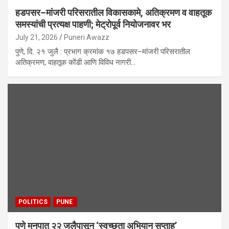
हडपसर–मांजरी परिसरातील विकासकामे, अतिक्रमण व वाहतूक
समस्यांची प्रत्यक्ष पाहणी; मेट्रोपूर्व नियोजनावर भर
July 21, 2026
Puneri Awazz
पुणे, दि. २१ जुलै : प्रभाग क्रमांक १७ हडपसर–मांजरी परिसरातील
अतिक्रमण, वाहतूक कोंडी आणि विविध नागरी…
POLITICS
PUNE
पुणे मनपात २२ जुलैपासून ‘स्वच्छता अभियान सप्ताह’