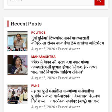
e
a
r
c
Recent Posts
h
POLITICS
गुंगी गुडिया’ टिप्पणीवर माफी मागण्यासाठी
काँग्रेसला संजय काकडेंचा 24 तासांचा अल्टिमेटम
August 5, 2026
Puneri Awazz
MAHARASHTRA
ज्येष्ठ लेखिका डॉ. प्रज्ञा दया पवार यांच्या
अध्यक्षतेखाली पुण्यात होणार ‘लोकशाहीर अण्णा
भाऊ साठे विचारवेध साहित्य संमेलन’
August 5, 2026
Puneri Awazz
PUNE
महात्मा फुले मंडईतील गाळ्यांच्या भाडेवाढीचा
पुनर्विचार करा; गाळेधारकांना विश्वासात घेऊनच
निर्णय घ्या – नगरसेवक राघवेंद्र (बाप्पू) मानकर
August 5, 2026
Puneri Awazz