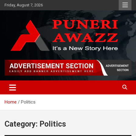
Skip
Friday, August 7, 2026
to
content
Puneri Awazz
Puneri Awazz
Home
Politics
Category:
Politics