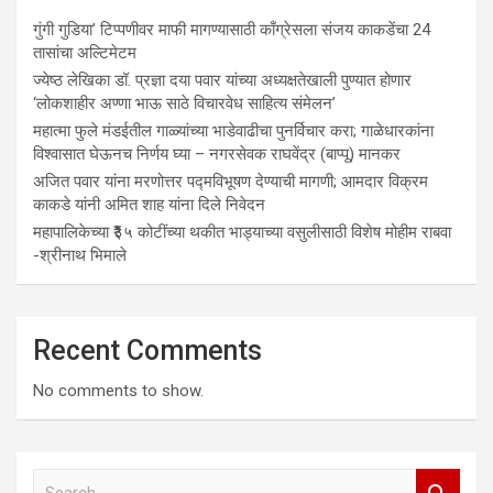
गुंगी गुडिया’ टिप्पणीवर माफी मागण्यासाठी काँग्रेसला संजय काकडेंचा 24
तासांचा अल्टिमेटम
ज्येष्ठ लेखिका डॉ. प्रज्ञा दया पवार यांच्या अध्यक्षतेखाली पुण्यात होणार
‘लोकशाहीर अण्णा भाऊ साठे विचारवेध साहित्य संमेलन’
महात्मा फुले मंडईतील गाळ्यांच्या भाडेवाढीचा पुनर्विचार करा; गाळेधारकांना
विश्वासात घेऊनच निर्णय घ्या – नगरसेवक राघवेंद्र (बाप्पू) मानकर
अजित पवार यांना मरणोत्तर पद्मविभूषण देण्याची मागणी; आमदार विक्रम
काकडे यांनी अमित शाह यांना दिले निवेदन
महापालिकेच्या ₹३५ कोटींच्या थकीत भाड्याच्या वसुलीसाठी विशेष मोहीम राबवा
-श्रीनाथ भिमाले
Recent Comments
No comments to show.
S