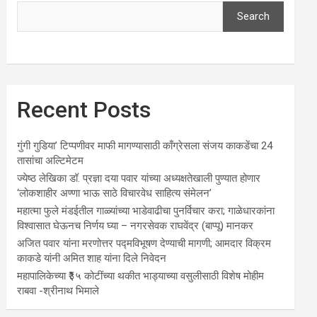
Search
Recent Posts
गुंगी गुडिया’ टिप्पणीवर माफी मागण्यासाठी काँग्रेसला संजय काकडेंचा 24
तासांचा अल्टिमेटम
ज्येष्ठ लेखिका डॉ. प्रज्ञा दया पवार यांच्या अध्यक्षतेखाली पुण्यात होणार
‘लोकशाहीर अण्णा भाऊ साठे विचारवेध साहित्य संमेलन’
महात्मा फुले मंडईतील गाळ्यांच्या भाडेवाढीचा पुनर्विचार करा; गाळेधारकांना
विश्वासात घेऊनच निर्णय घ्या – नगरसेवक राघवेंद्र (बाप्पू) मानकर
अजित पवार यांना मरणोत्तर पद्मविभूषण देण्याची मागणी; आमदार विक्रम
काकडे यांनी अमित शाह यांना दिले निवेदन
महापालिकेच्या ₹३५ कोटींच्या थकीत भाड्याच्या वसुलीसाठी विशेष मोहीम
राबवा -श्रीनाथ भिमाले