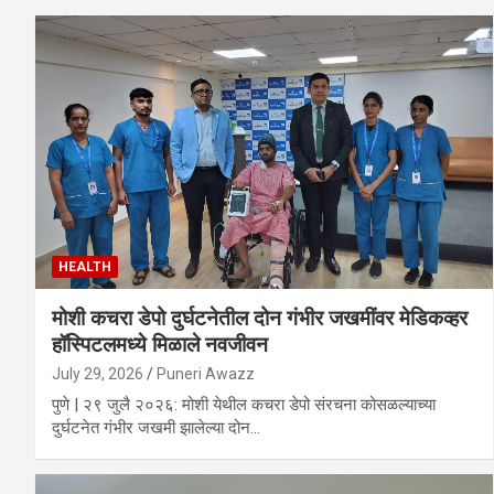
HEALTH
मोशी कचरा डेपो दुर्घटनेतील दोन गंभीर जखमींवर मेडिकव्हर
हॉस्पिटलमध्ये मिळाले नवजीवन
July 29, 2026
Puneri Awazz
पुणे | २९ जुलै २०२६: मोशी येथील कचरा डेपो संरचना कोसळल्याच्या
दुर्घटनेत गंभीर जखमी झालेल्या दोन…