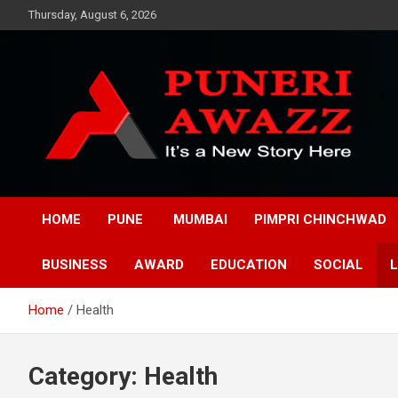
Skip
Thursday, August 6, 2026
to
content
Puneri Awazz
Puneri Awazz
HOME
PUNE
MUMBAI
PIMPRI CHINCHWAD
BUSINESS
AWARD
EDUCATION
SOCIAL
L
Home
Health
Category:
Health