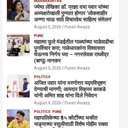
MAHARASHTRA
ज्येष्ठ लेखिका डॉ. प्रज्ञा दया पवार यांच्या
अध्यक्षतेखाली पुण्यात होणार ‘लोकशाहीर
अण्णा भाऊ साठे विचारवेध साहित्य संमेलन’
August 5, 2026
Puneri Awazz
PUNE
महात्मा फुले मंडईतील गाळ्यांच्या भाडेवाढीचा
पुनर्विचार करा; गाळेधारकांना विश्वासात
घेऊनच निर्णय घ्या – नगरसेवक राघवेंद्र
(बाप्पू) मानकर
August 5, 2026
Puneri Awazz
POLITICS
अजित पवार यांना मरणोत्तर पद्मविभूषण
देण्याची मागणी; आमदार विक्रम काकडे
यांनी अमित शाह यांना दिले निवेदन
August 4, 2026
Puneri Awazz
POLITICS
PUNE
महापालिकेच्या ₹३५ कोटींच्या थकीत
भाड्याच्या वसुलीसाठी विशेष मोहीम राबवा