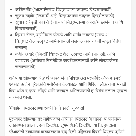
आशिष बेंडे (‘आत्मपॅम्फ्लेट’ चित्रपटाच्या उत्कृष्ट दिग्दर्शनासाठी)
सुजय डहाके (‘श्यामची आई’ चित्रपटाच्या उत्कृष्ट दिग्दर्शनासाठी)
सुधाकर रेड्डी यक्कंती (‘नाळ २’ चित्रपटाच्या अप्रतिम छायांकन आणि
दिग्दर्शनासाठी)
त्रिशा ठोसर, श्रीनिवास पोकळे आणि भार्गव जगताप (‘नाळ २’
चित्रपटातील उत्कृष्ट अभिनयासाठी बालकलाकार कंपनी म्हणून विशेष
सन्मान)
कबीर खंदारे (‘जिप्सी’ चित्रपटातील उत्कृष्ट अभिनयासाठी), आणि
दशावतार (अनोख्या सिनेमॅटिक सादरीकरणासाठी आणि लोककलेच्या
सन्मानासाठी).
तसेच या सोहळ्यात सिद्धार्थ जाधव यांना ‘पॉवरहाउस परफॉर्मर ऑफ द इयर’
अफाट ऊर्जेने प्रेक्षकांचे मनोरंजन केल्याबद्दल आणि गिरिजा ओक यांना ‘मराठी
दिवा ऑफ द इयर’ सौंदर्य आणि कसदार अभिनयासाठी हा विशेष सन्मान प्रदान
करण्यात आला.
‘मॅगझिन’ चित्रपटाच्या स्क्रीनिंगने झाली सुरुवात!
पुरस्कार सोहळ्यानंतर महोत्सवाचा ओपेनिंग चित्रपट ‘मॅगझिन’ चा प्रीमियर
दाखवण्यात आला. तरुण दिग्दर्शक शुभम शेवडे दिग्दर्शित या चित्रपटाला
प्रेक्षकांनी टाळ्यांच्या कडकडाटात दाद दिली. पहिल्याच दिवशी थिएटर पूर्णपणे