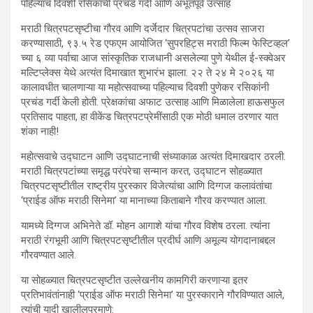
पहिल्याच दिवशी रसिकांची प्रचंड गर्दी आणि अभूतपूर्व उत्साह
मराठी चित्रपटसृष्टीचा गौरव आणि दर्जेदार चित्रपटांचा उत्सव साजरा
करण्यासाठी, ९३.५ रेड एफएम आयोजित ‘सुपरहिट्स मराठी फिल्म फेस्टिव्हल’
च्या ६ व्या पर्वाचा आज सांस्कृतिक राजधानी असलेल्या पुणे येथील ई-स्क्वेअर
मल्टिप्लेक्स येथे अत्यंत दिमाखात शुभारंभ झाला. २२ ते २४ मे २०२६ या
कालावधीत चालणाऱ्या या महोत्सवाच्या पहिल्याच दिवशी पुणेकर रसिकांनी
प्रचंड गर्दी केली होती. प्रेक्षकांचा अफाट उत्साह आणि मिळालेला हाऊसफुल
प्रतिसाद पाहता, हा वीकेंड चित्रपटप्रेमींसाठी एक मोठी धमाल ठरणार यात
शंका नाही!
महोत्सवाचे उद्घाटन आणि उद्घाटनाची संध्याकाळ अत्यंत दिमाखदार ठरली.
मराठी चित्रपटांच्या समृद्ध परंपरेचा सन्मान करत, उद्घाटन सोहळ्यात
चित्रपटसृष्टीतील राष्ट्रीय पुरस्कार विजेत्यांचा आणि दिग्गज कलावंतांचा
‘प्राईड ऑफ मराठी सिनेमा’ या मानाच्या किताबाने गौरव करण्यात आला.
यामध्ये दिग्गज अभिनेते डॉ. मोहन आगाशे यांचा गौरव विशेष ठरला. त्यांना
मराठी रंगभूमी आणि चित्रपटसृष्टीतील प्रदीर्घ आणि अमूल्य योगदानाबद्दल
गौरवण्यात आले.
या सोहळ्यात चित्रपटसृष्टीत उल्लेखनीय कामगिरी करणाऱ्या इतर
प्रतिभावंतांनाही ‘प्राईड ऑफ मराठी सिनेमा’ या पुरस्काराने गौरविण्यात आले,
त्यांची यादी खालीलप्रमाणे: