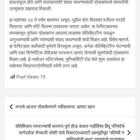
हाऊसफुल होते आणि कलाकारांशी संवाद साधण्यासाठी प्रेक्षकांमध्ये कमालीची
उत्सुकता पाहायला मिळाली.
हा महोत्सव २४ मे पर्यंत चालणार असून, पुढील दोन दिवसांत दर्जेदार मराठी
चित्रपट आणि शॉर्ट फिल्म्स दाखवल्या जाणार आहेत. या फेस्टिव्हलच्या
माध्यमातून पुणेकर प्रेक्षकांना आपल्या लाडक्या सेलिब्रिटींना जवळून
अनुभवण्याची आणि त्यांच्याशी संवाद साधण्याची संधी मिळत आहे. विशेष म्हणजे,
हा फेस्टिव्हल सर्वांसाठी पूर्णपणे विनामूल्य असून, अनेक सेलिब्रिटींना भेटण्याची
आणि एका सिनेमॅटिक वीकेंडचा भरभरून आनंद घेण्याची सुवर्णसंधी प्रेक्षकांना
मिळत आहे. ई-स्क्वेअर मल्टिप्लेक्स, युनिव्हर्सिटी रोड येथे सुरू असलेला हा
महोत्सव चित्रपटप्रेमींसाठी पर्वणी ठरत आहे.
Post Views:
19
Post
मनाचे आजार मोकळेपणाने स्वीकारूया: आयरा खान
navigation
सीतेशिवाय रामराज्याची कल्पना पूर्ण होऊ शकत नाहीविश्व हिंदू परिषदेचे
मार्गदर्शक भैय्याजी जोशी यांचे विचारएमआयटी डब्ल्यूपीयूत ‘सीतेची न
सांगितलेली कथा’ पुस्तकाचे प्रकाशन