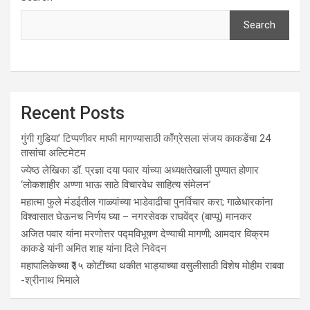
Search
Recent Posts
गुंगी गुडिया’ टिप्पणीवर माफी मागण्यासाठी काँग्रेसला संजय काकडेंचा 24
तासांचा अल्टिमेटम
ज्येष्ठ लेखिका डॉ. प्रज्ञा दया पवार यांच्या अध्यक्षतेखाली पुण्यात होणार
‘लोकशाहीर अण्णा भाऊ साठे विचारवेध साहित्य संमेलन’
महात्मा फुले मंडईतील गाळ्यांच्या भाडेवाढीचा पुनर्विचार करा; गाळेधारकांना
विश्वासात घेऊनच निर्णय घ्या – नगरसेवक राघवेंद्र (बाप्पू) मानकर
अजित पवार यांना मरणोत्तर पद्मविभूषण देण्याची मागणी; आमदार विक्रम
काकडे यांनी अमित शाह यांना दिले निवेदन
महापालिकेच्या ₹३५ कोटींच्या थकीत भाड्याच्या वसुलीसाठी विशेष मोहीम राबवा
-श्रीनाथ भिमाले