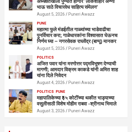
अध्यक्षतेखाली पुण्यात होणार ‘लोकशाहीर अण्णा
भाऊ साठे विचारवेध साहित्य संमेलन’
August 5, 2026
Puneri Awazz
PUNE
महात्मा फुले मंडईतील गाळ्यांच्या भाडेवाढीचा
पुनर्विचार करा; गाळेधारकांना विश्वासात घेऊनच
निर्णय घ्या – नगरसेवक राघवेंद्र (बाप्पू) मानकर
August 5, 2026
Puneri Awazz
POLITICS
अजित पवार यांना मरणोत्तर पद्मविभूषण देण्याची
मागणी; आमदार विक्रम काकडे यांनी अमित शाह
यांना दिले निवेदन
August 4, 2026
Puneri Awazz
POLITICS
PUNE
महापालिकेच्या ₹३५ कोटींच्या थकीत भाड्याच्या
वसुलीसाठी विशेष मोहीम राबवा -श्रीनाथ भिमाले
August 3, 2026
Puneri Awazz