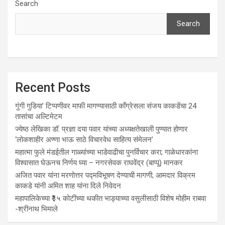
Search
Search
Recent Posts
गुंगी गुडिया’ टिप्पणीवर माफी मागण्यासाठी काँग्रेसला संजय काकडेंचा 24
तासांचा अल्टिमेटम
ज्येष्ठ लेखिका डॉ. प्रज्ञा दया पवार यांच्या अध्यक्षतेखाली पुण्यात होणार
‘लोकशाहीर अण्णा भाऊ साठे विचारवेध साहित्य संमेलन’
महात्मा फुले मंडईतील गाळ्यांच्या भाडेवाढीचा पुनर्विचार करा; गाळेधारकांना
विश्वासात घेऊनच निर्णय घ्या – नगरसेवक राघवेंद्र (बाप्पू) मानकर
अजित पवार यांना मरणोत्तर पद्मविभूषण देण्याची मागणी; आमदार विक्रम
काकडे यांनी अमित शाह यांना दिले निवेदन
महापालिकेच्या ₹३५ कोटींच्या थकीत भाड्याच्या वसुलीसाठी विशेष मोहीम राबवा
-श्रीनाथ भिमाले