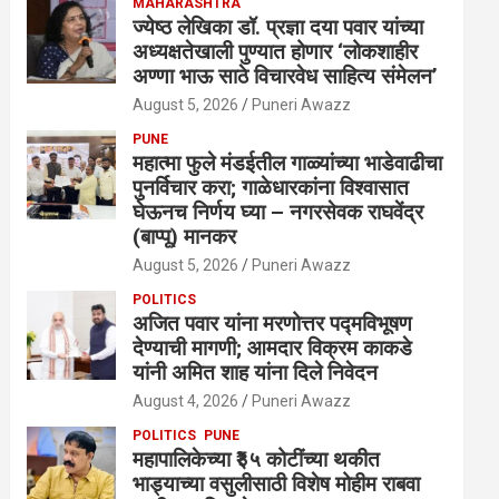
MAHARASHTRA
ज्येष्ठ लेखिका डॉ. प्रज्ञा दया पवार यांच्या
अध्यक्षतेखाली पुण्यात होणार ‘लोकशाहीर
अण्णा भाऊ साठे विचारवेध साहित्य संमेलन’
August 5, 2026
Puneri Awazz
PUNE
महात्मा फुले मंडईतील गाळ्यांच्या भाडेवाढीचा
पुनर्विचार करा; गाळेधारकांना विश्वासात
घेऊनच निर्णय घ्या – नगरसेवक राघवेंद्र
(बाप्पू) मानकर
August 5, 2026
Puneri Awazz
POLITICS
अजित पवार यांना मरणोत्तर पद्मविभूषण
देण्याची मागणी; आमदार विक्रम काकडे
यांनी अमित शाह यांना दिले निवेदन
August 4, 2026
Puneri Awazz
POLITICS
PUNE
महापालिकेच्या ₹३५ कोटींच्या थकीत
भाड्याच्या वसुलीसाठी विशेष मोहीम राबवा