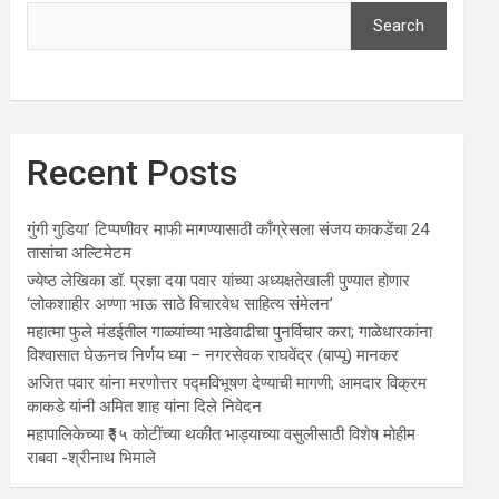
Search
Recent Posts
गुंगी गुडिया’ टिप्पणीवर माफी मागण्यासाठी काँग्रेसला संजय काकडेंचा 24
तासांचा अल्टिमेटम
ज्येष्ठ लेखिका डॉ. प्रज्ञा दया पवार यांच्या अध्यक्षतेखाली पुण्यात होणार
‘लोकशाहीर अण्णा भाऊ साठे विचारवेध साहित्य संमेलन’
महात्मा फुले मंडईतील गाळ्यांच्या भाडेवाढीचा पुनर्विचार करा; गाळेधारकांना
विश्वासात घेऊनच निर्णय घ्या – नगरसेवक राघवेंद्र (बाप्पू) मानकर
अजित पवार यांना मरणोत्तर पद्मविभूषण देण्याची मागणी; आमदार विक्रम
काकडे यांनी अमित शाह यांना दिले निवेदन
महापालिकेच्या ₹३५ कोटींच्या थकीत भाड्याच्या वसुलीसाठी विशेष मोहीम
राबवा -श्रीनाथ भिमाले