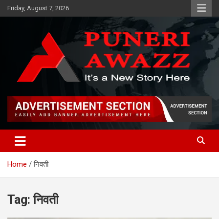
Skip
Friday, August 7, 2026
to
content
Puneri Awazz
Puneri Awazz
Home
निवती
Tag:
निवती