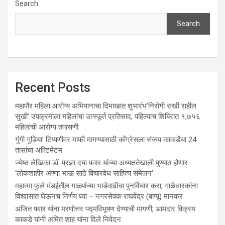
Search
Search
Recent Posts
महापौर महिला आरोग्य अभियानाचा दिमाखात शुभारंभ’निरोगी सखी राहील
सुखी’ उपक्रमाला महिलांचा उत्स्फूर्त प्रतिसाद; पहिल्याच शिबिरात १,७५६
महिलांची आरोग्य तपासणी
गुंगी गुडिया’ टिप्पणीवर माफी मागण्यासाठी काँग्रेसला संजय काकडेंचा 24
तासांचा अल्टिमेटम
ज्येष्ठ लेखिका डॉ. प्रज्ञा दया पवार यांच्या अध्यक्षतेखाली पुण्यात होणार
‘लोकशाहीर अण्णा भाऊ साठे विचारवेध साहित्य संमेलन’
महात्मा फुले मंडईतील गाळ्यांच्या भाडेवाढीचा पुनर्विचार करा; गाळेधारकांना
विश्वासात घेऊनच निर्णय घ्या – नगरसेवक राघवेंद्र (बाप्पू) मानकर
अजित पवार यांना मरणोत्तर पद्मविभूषण देण्याची मागणी; आमदार विक्रम
काकडे यांनी अमित शाह यांना दिले निवेदन