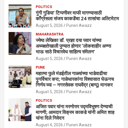
POLITICS
गुंगी गुडिया’ टिप्पणीवर माफी मागण्यासाठी
काँग्रेसला संजय काकडेंचा 24 तासांचा अल्टिमेटम
August 5, 2026
Puneri Awazz
MAHARASHTRA
ज्येष्ठ लेखिका डॉ. प्रज्ञा दया पवार यांच्या
अध्यक्षतेखाली पुण्यात होणार ‘लोकशाहीर अण्णा
भाऊ साठे विचारवेध साहित्य संमेलन’
August 5, 2026
Puneri Awazz
PUNE
महात्मा फुले मंडईतील गाळ्यांच्या भाडेवाढीचा
पुनर्विचार करा; गाळेधारकांना विश्वासात घेऊनच
निर्णय घ्या – नगरसेवक राघवेंद्र (बाप्पू) मानकर
August 5, 2026
Puneri Awazz
POLITICS
अजित पवार यांना मरणोत्तर पद्मविभूषण देण्याची
मागणी; आमदार विक्रम काकडे यांनी अमित शाह
यांना दिले निवेदन
August 4, 2026
Puneri Awazz