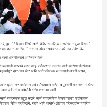
, युवा नेते विशाल टिंगरे आणि विविध सामाजिक संस्थांच्या संयुक्त विद्यमाने
मारे दहा हजार नागरिकांनी सहभाग नोंदवत पर्यावरण संवर्धनाचा संदेश दिला.
होळ यांनी धानोरीकरांचे अभिनंदन केले.
 आणि बलशाली भारताचे स्वप्न आहे. पर्यावरणाचा समतोल आणि आरोग्य संवर्धनाचा
शा उपक्रमांमुळे देशभरात खेळ आणि आरोग्यविषयक जनजागृती वाढली असून,
 सुरुवात झाली. १५ वर्षांवरील सर्व वयोगटातील महिला व पुरुषांनी यात सहभाग घेतला.
स्ते सायकल आणि रोख बक्षिसे वितरित करण्यात आली.
 माजी नगरसेवक राहुल भंडारे, माजी नगरसेविका ऐश्वर्या जाधव, संतोषलाला
ोसिएशन, विविध प्रतिष्ठाने, मंडळे आणि धानोरी-लोहगाव परिसरातील नागरिक