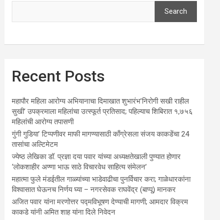
Search
Recent Posts
महापौर महिला आरोग्य अभियानाचा दिमाखात शुभारंभ’निरोगी सखी राहील
सुखी’ उपक्रमाला महिलांचा उत्स्फूर्त प्रतिसाद; पहिल्याच शिबिरात १,७५६
महिलांची आरोग्य तपासणी
गुंगी गुडिया’ टिप्पणीवर माफी मागण्यासाठी काँग्रेसला संजय काकडेंचा 24
तासांचा अल्टिमेटम
ज्येष्ठ लेखिका डॉ. प्रज्ञा दया पवार यांच्या अध्यक्षतेखाली पुण्यात होणार
‘लोकशाहीर अण्णा भाऊ साठे विचारवेध साहित्य संमेलन’
महात्मा फुले मंडईतील गाळ्यांच्या भाडेवाढीचा पुनर्विचार करा; गाळेधारकांना
विश्वासात घेऊनच निर्णय घ्या – नगरसेवक राघवेंद्र (बाप्पू) मानकर
अजित पवार यांना मरणोत्तर पद्मविभूषण देण्याची मागणी; आमदार विक्रम
काकडे यांनी अमित शाह यांना दिले निवेदन