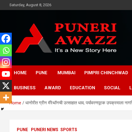
Skip
Saturday, August 8, 2026
to
content
Puneri Awazz
Puneri Awazz
HOME
PUNE
MUMBAI
PIMPRI CHINCHWAD
BUSINESS
AWARD
EDUCATION
SOCIAL
L
Home
धानोरीत ग्रीन मॅरेथॉनची उत्साहात धाव; पर्यावरणपूरक उपक्रमाला नागर
PUNE
PUNERI NEWS
SPORTS