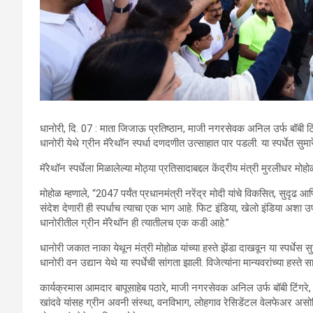
धानोरी, दि. 07 : माता जिजाऊ प्रतिष्ठान, माजी नगरसेवक अनिल उर्फ बॉबी टिंगरे
धानोरी येथे ग्रीन मॅरेथॉन स्पर्धा दणदणीत उत्साहात पार पडली. या स्पर्धेत सु
मॅरेथॉन स्पर्धेला मिळालेल्या मोठ्या प्रतिसादाबद्दल केंद्रीय मंत्री मुरलीधर मो
मोहोळ म्हणाले, “2047 पर्यंत प्रधानमंत्री नरेंद्र मोदी यांचे विकसित, सुदृढ
संदेश देणारी ही स्पर्धाच त्याचा एक भाग आहे. फिट इंडिया, खेलो इंडिया अ
धानोरीतील ग्रीन मॅरेथॉन ही त्यातीलच एक कडी आहे.”
धानोरी जकात नाका येथून मंत्री मोहोळ यांच्या हस्ते झेंडा दाखवून या स्पर्धेस
धानोरी वन उद्यान येथे या स्पर्धेची सांगता झाली. विजेत्यांना मान्यवरांच्या ह
कार्यक्रमास आमदार बापूसाहेब पठारे, माजी नगरसेवक अनिल उर्फ बॉबी टिंगरे,
खांदवे यांसह ग्रीन अवनी संस्था, वनविभाग, लोहगाव रेसिडेंटल वेलफेअर अस